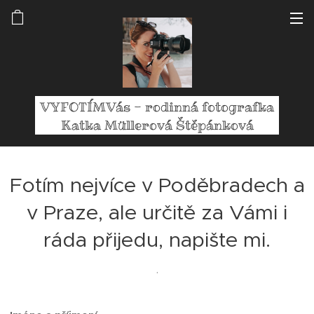
VYFOTÍMVás - rodinná fotografka
Katka Müllerová Štěpánková
Fotím nejvíce v Poděbradech a
v Praze, ale určitě za Vámi i
ráda přijedu, napište mi.
.